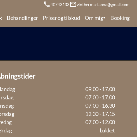
40743133
vinthermarianna@gmail.com
k
Behandlinger
Priser og tilskud
Om mig
Booking
bningstider
andag
09.00 - 17.00
irsdag
07.00 - 17.00
nsdag
07.00 - 16.30
orsdag
12.30 - 17.15
redag
07.00 - 12.00
ørdag
Lukket