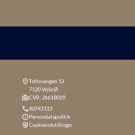
Toftevangen 13
7120 Vejle Ø
CVR: 26618029
40743133
Persondatapolitik
Cookieindstillinger