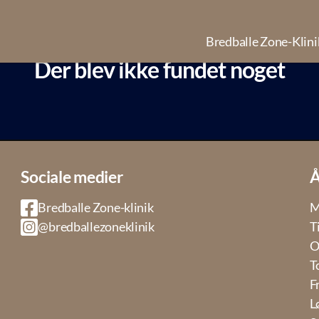
Bredballe Zone-Klini
Der blev ikke fundet noget
Sociale medier
Å
Bredballe Zone-klinik
M
@bredballezoneklinik
T
O
T
F
L